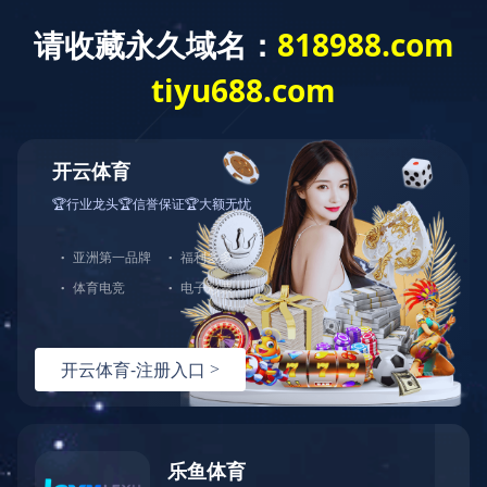
EN
产品
首页
>>
产品
车规级安博在线登录官网-安博(中国)
开关安博在线登录官网-安博
PIN安博在线登录官网-安博
(中国)
(中国)
肖特基安博在线登录官网-安
稳压安博在线登录官网-安博
博(中国)
(中国)
TVS安博在线登录官网-安博
ESD安博在线登录官网-安博
(中国)
(中国)
快恢复安博在线登录官网-安
碳化硅肖特基安博在线登录官