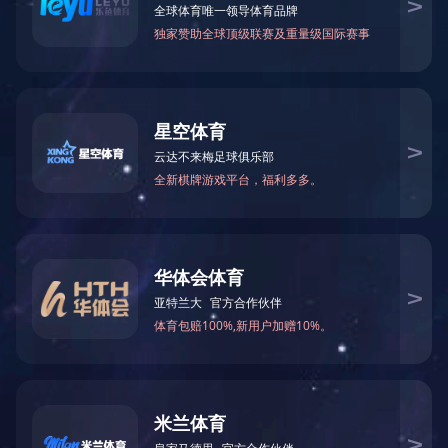
博(中国)
网-安博(中国)
整流安博在线登录官网-安博
(中国)
Copyright ?2022
安博在线登录官网-安博(中国)
地址：南京市江北新区研创园江
淼路88号腾飞大厦C栋13楼
电话：025-69033088
苏ICP备19025516号