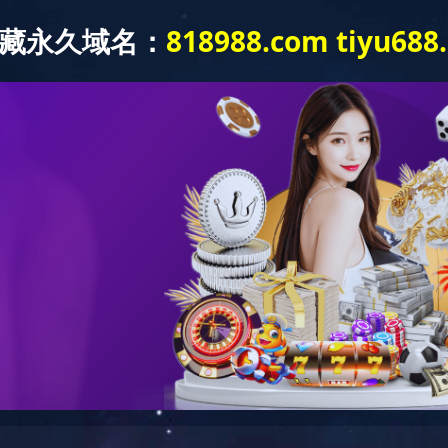
新闻中心
产品中心
应用领域
质量体系
器件十强企业”
立器件年会在苏州顺利举办。会上,中国半导体行业协会正式发布了“2
年之后,连续三年再获此项殊荣!