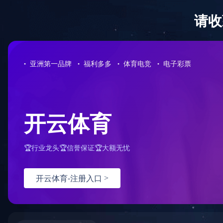
首页
关于长晶
首页
>>
新闻中心
>>
长晶科技入选“2021年中国半导体功率
发布日期：2022-07-22
近日,第十六届中国半导体行业协会半导体分
博在线登录官网-安博(中国)继2019年、2020