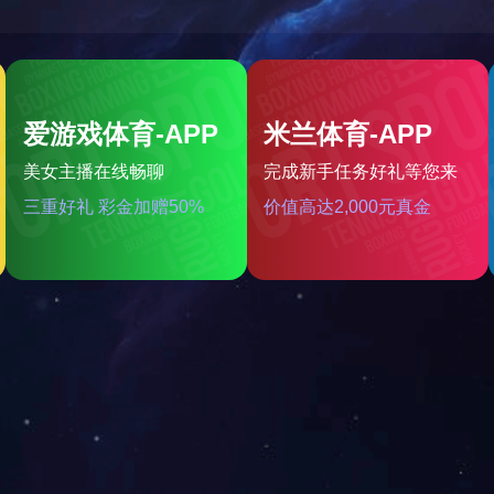
喜报｜长晶科技再次入选 “中国半导体行业功率器件十强企业”
新突破！长晶科技牵头筹建江苏省新型功率半导体重点实验室
2026-07-15
喜报｜长晶科技再次入选 “中国半导体行业功率器件十强企业”
新突破！长晶科技牵头筹建江苏省新型功率半导体重点实验室
2026-07-15
喜报｜长晶科技再次入选 “中国半导体行业功率器件十强企业”
新突破！长晶科技牵头筹建江苏省新型功率半导体重点实验室