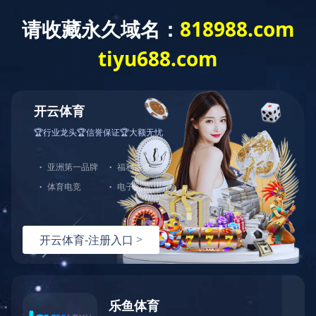
EN
首页
>>
产品中心
>>
安博在线登录官网-安博(中国)
>>
开关安
搜索
博在线登录官网-安博(中国)
>>
开关安博在线登录官网-安博(中国)
PD
I
Part Number
Download
Circuit
Status
(mW)
(m
Active
Reset