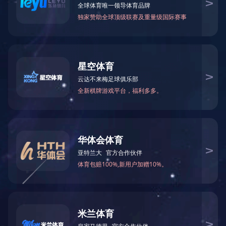
证了长晶科技在车规级功率半导体领域的技术积累、产品可靠
性以及规模化应用能力。
匠心打磨，三大核心突破
本次获奖的AD-CJAN1R1SN04AH，是长晶科技基于SGT
先进工艺打造的N沟道增强型功率场效应晶体管。它以 “低阻导
通、极速开关、抗高能冲击” 三大核心特性，赋能高效快速开
关场景，成为车规级应用的核心优选器件。
? 低导通损耗，大电流输出
VDS=40V，RDS(on)典型值仅0.87mΩ，ID高达274A，显
著降低导通损耗，适配高功率密度应用。
? 高雪崩耐量，抗冲击能力强